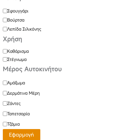
Σφουγγάρι
Βούρτσα
Λεπίδα Σιλικόνης
Χρήση
Καθάρισμα
Στέγνωμα
Μέρος Αυτοκινήτου
Αμάξωμα
Δερμάτινα Μέρη
Ζάντες
Ταπετσαρία
Τζάμια
Εφαρμογή