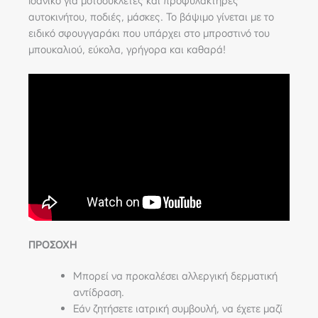
Ιδανικό για μοτοσυκλέτες και προφυλακτήρες
αυτοκινήτου, ποδιές, μάσκες. To βάψιμο γίνεται με το
ειδικό σφουγγαράκι που υπάρχει στο μπροστινό του
μπουκαλιού, εύκολα, γρήγορα και καθαρά!
ΠΡΟΣΟΧΗ
Μπορεί να προκαλέσει αλλεργική δερματική
αντίδραση.
Εάν ζητήσετε ιατρική συμβουλή, να έχετε μαζί