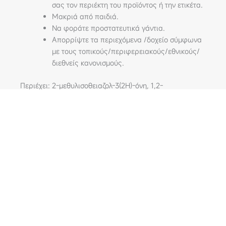
σας τον περιέκτη του προϊόντος ή την ετικέτα.
Μακριά από παιδιά.
Να φοράτε προστατευτικά γάντια.
Απορρίψτε τα περιεχόμενα /δοχείο σύμφωνα
µε τους τοπικούς/περιφερειακούς/εθνικούς/
διεθνείς κανονισμούς.
Περιέχει: 2-μεθυλισοθειαζολ-3(2H)-όνη, 1,2-
βενζισοθειαζολ-3(2H)-όνη
210 4824221