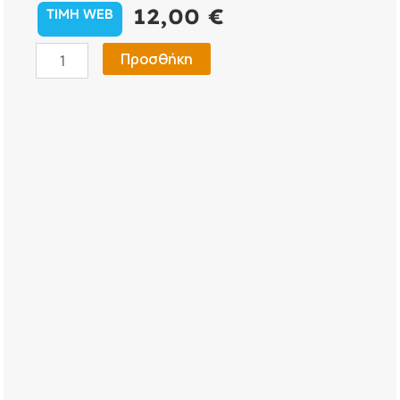
12,00
€
TIMH WEB
Sonax
Προσθήκη
Βαφή
Πλαστικών
-
Μαύρο
100ml
ποσότητα