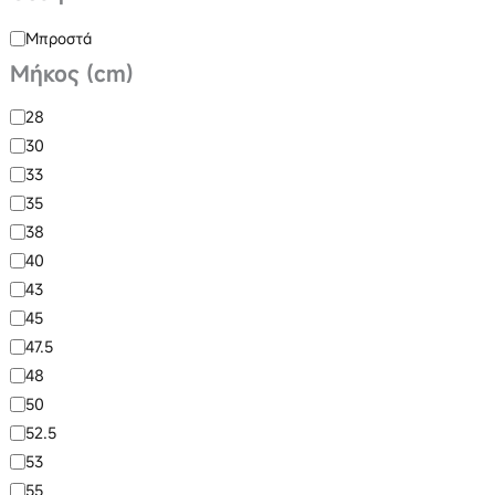
Μπροστά
Μήκος (cm)
28
30
33
35
38
40
43
45
47.5
48
50
52.5
53
55