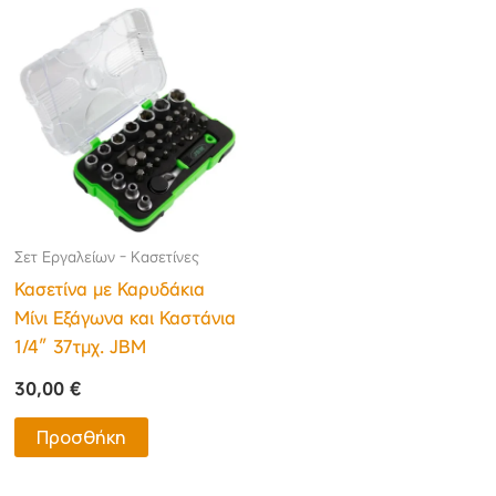
Σετ Εργαλείων - Κασετίνες
Κασετίνα με Καρυδάκια
Μίνι Εξάγωνα και Καστάνια
1/4″ 37τμχ. JBM
30,00
€
Προσθήκη