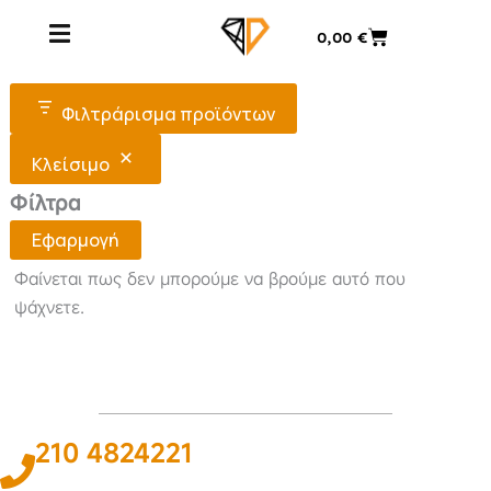
Μετάβαση
Cart
0,00
€
στο
Καλύμματα Ταμπλό
περιεχόμενο
Φιλτράρισμα προϊόντων
Κλείσιμο
Φίλτρα
Εφαρμογή
Φαίνεται πως δεν μπορούμε να βρούμε αυτό που
ψάχνετε.
210 4824221