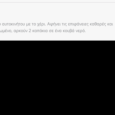
αυτοκινήτου με το χέρι. Αφήνει τις επιφάνειες καθαρές και
ωμένο, αρκούν 2 καπάκια σε ένα κουβά νερό.