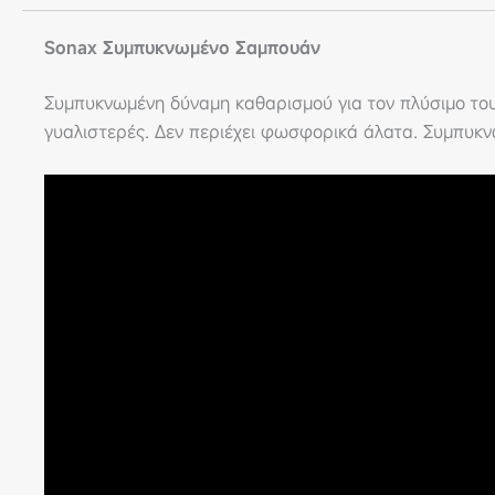
Sonax Συμπυκνωμένο Σαμπουάν
Συμπυκνωμένη δύναμη καθαρισμού για τον πλύσιμο του 
γυαλιστερές. Δεν περιέχει φωσφορικά άλατα. Συμπυκν