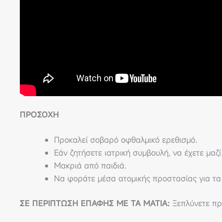
ΠΡΟΣΟΧΗ
Προκαλεί σοβαρό οφθαλμικό ερεθισμό.
Εάν ζητήσετε ιατρική συμβουλή, να έχετε μαζί
Μακριά από παιδιά.
Να φοράτε μέσα ατομικής προστασίας για τα 
ΣΕ ΠΕΡΙΠΤΩΣΗ ΕΠΑΦΗΣ ΜΕ ΤΑ ΜΑΤΙΑ:
Ξεπλύνετε προ