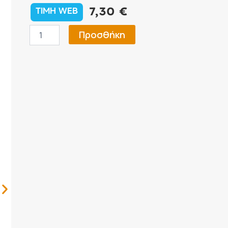
7,30
€
TIMH WEB
Sonax
Προσθήκη
Συμπυκνωμένο
Σαμπουάν
1l
ποσότητα