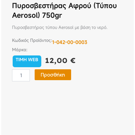
Πυροσβεστήρας Αφρού (Τύπου
Aerosol) 750gr
Πυροσβεστήρας τύπου Aerosol με βάση το νερό.
Κωδικός Προϊόντος:
1-042-00-0003
Μάρκα:
12,00
€
TIMH WEB
Πυροσβεστήρας
Προσθήκη
Αφρού
(Τύπου
Aerosol)
750gr
ποσότητα