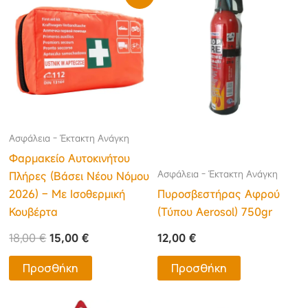
price
τρέχουσα
was:
τιμή
18,00 €.
είναι:
15,00 €.
Ασφάλεια - Έκτακτη Ανάγκη
Φαρμακείο Αυτοκινήτου
Ασφάλεια - Έκτακτη Ανάγκη
Πλήρες (Βάσει Νέου Νόμου
2026) – Με Ισοθερμική
Πυροσβεστήρας Αφρού
Κουβέρτα
(Τύπου Aerosol) 750gr
18,00
€
15,00
€
12,00
€
Προσθήκη
Προσθήκη