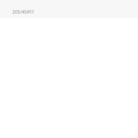
205/45R17
235/35R18
235/60R13
190/70R14
175/65R15
205/50R16
225/40R17
255/30R18
195/65R14