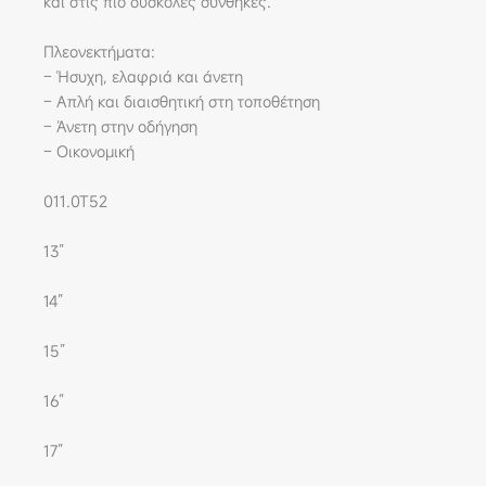
και στις πιο δύσκολες συνθήκες.
Πλεονεκτήματα:
– Ήσυχη, ελαφριά και άνετη
– Απλή και διαισθητική στη τοποθέτηση
– Άνετη στην οδήγηση
– Οικονομική
011.0T52
13”
14”
15”
16”
17”