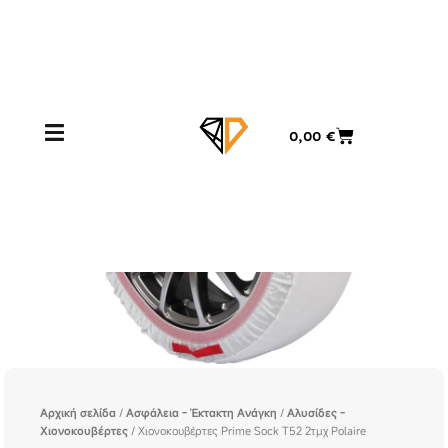
Μετάβαση
στο
περιεχόμενο
Cart
0,00
€
Αρχική σελίδα
/
Ασφάλεια - Έκτακτη Ανάγκη
/
Αλυσίδες -
Χιονοκουβέρτες
/ Χιονοκουβέρτες Prime Sock T52 2τμχ Polaire