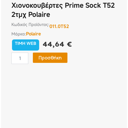
Χιονοκουβέρτες Prime Sock T52
2τμχ Polaire
Κωδικός Προϊόντος:
011.0T52
Polaire
Μάρκα:
44,64
€
TIMH WEB
Χιονοκουβέρτες
Προσθήκη
Prime
Sock
T52
2τμχ
Polaire
ποσότητα