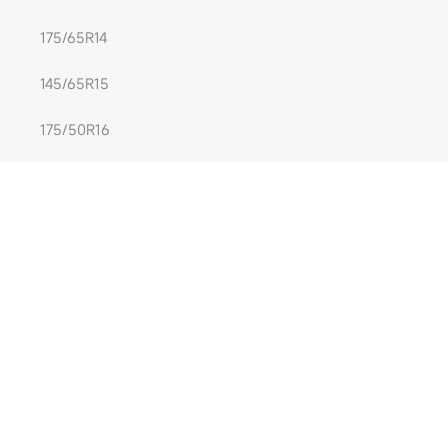
175/65R14
145/65R15
175/50R16
205/60R13
185/60R14
155/65R15
195/45R16
195/55R14
165/60R15