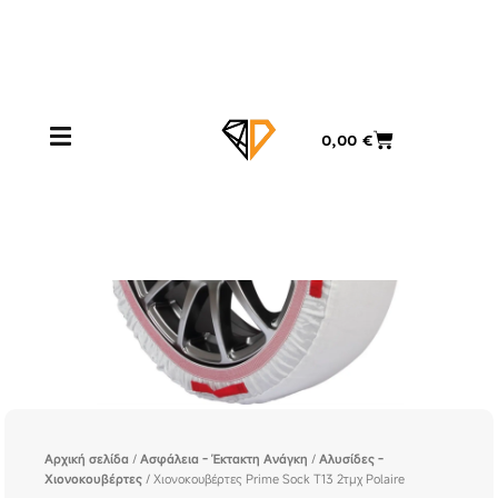
Μετάβαση
στο
περιεχόμενο
Cart
0,00
€
Αρχική σελίδα
/
Ασφάλεια - Έκτακτη Ανάγκη
/
Αλυσίδες -
Χιονοκουβέρτες
/ Χιονοκουβέρτες Prime Sock T13 2τμχ Polaire