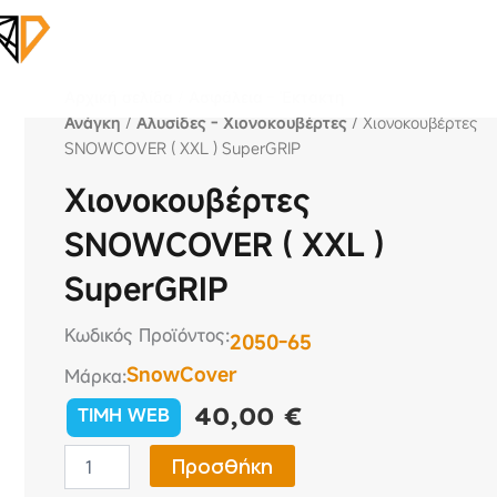
Αρχική σελίδα
/
Ασφάλεια - Έκτακτη
Ανάγκη
/
Αλυσίδες - Χιονοκουβέρτες
/ Χιονοκουβέρτες
SNOWCOVER ( XXL ) SuperGRIP
Χιονοκουβέρτες
SNOWCOVER ( XXL )
SuperGRIP
Κωδικός Προϊόντος:
2050-65
SnowCover
Μάρκα:
40,00
€
TIMH WEB
Χιονοκουβέρτες
Προσθήκη
SNOWCOVER