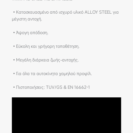
•Κατασκευασμένο από ισχυρό υλικό ALLOY STEEL για
μέγιστη αντοχή.
•Άψογη απόδοση.
•Εύκολη και γρήγορη τοποθέτηση.
•Μεγάλη διάρκεια ζωής-αντοχής.
•Για όλα τα αυτοκίνητα χαμηλού προφίλ.
•Πιστοποιήσεις: TUV/GS & ΕΝ 16662-1