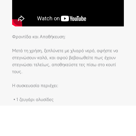
Φροντίδα και Αποθήκευση:
Μετά τη χρήση, ξεπλύνετε με χλιαρό νερό, αφήστε να
στεγνώσουν καλά, και αφού βεβαιωθείτε πως έχουν
στεγνώσει τελείως, αποθηκεύστε τες πίσω στο κουτί
τους.
Η συσκευασία περιέχει:
•1 ζευγάρι αλυσίδες
•1 ζευγάρι γάντια