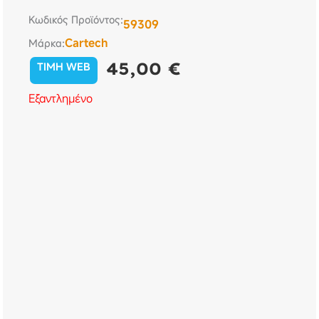
Κωδικός Προϊόντος:
59309
Cartech
Μάρκα:
45,00
€
TIMH WEB
Εξαντλημένο