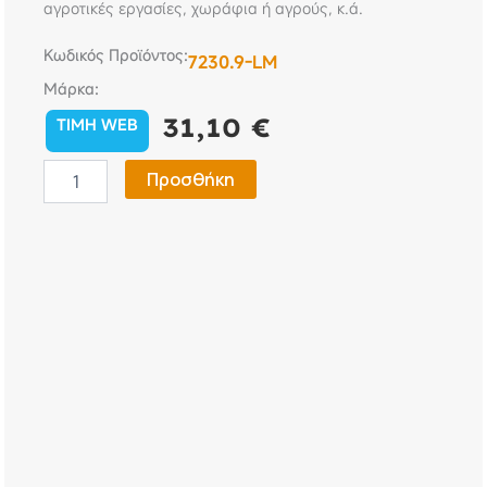
αγροτικές εργασίες, χωράφια ή αγρούς, κ.ά.
Κωδικός Προϊόντος:
7230.9-LM
Μάρκα:
31,10
€
TIMH WEB
ΠΡΟΒΟΛΕΑΣ
Προσθήκη
ΕΡΓΑΣΙΑΣ
WL-
8
600LM
10W
1
CREE
LED
10/30V
(55
X
70
Mm)
-1ΤΕΜ.