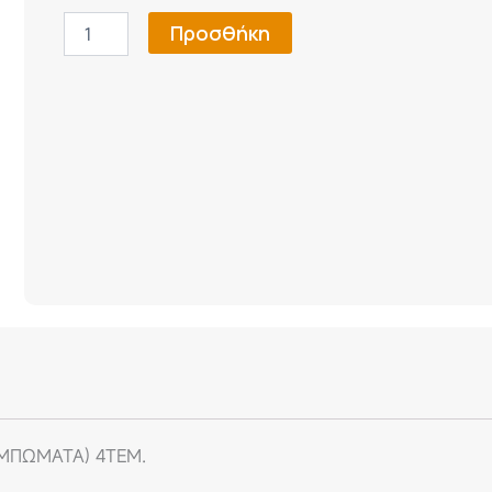
/
Προσθήκη
2020+
ΠΑΤAKIA
ΜΑΡΚE
ΛΑΣΤΙΧΟ
(ΜΕ
ΚΟΥΜΠΩΜΑΤΑ)
4ΤΕΜ.
ποσότητα
ΥΜΠΩΜΑΤΑ) 4ΤΕΜ.