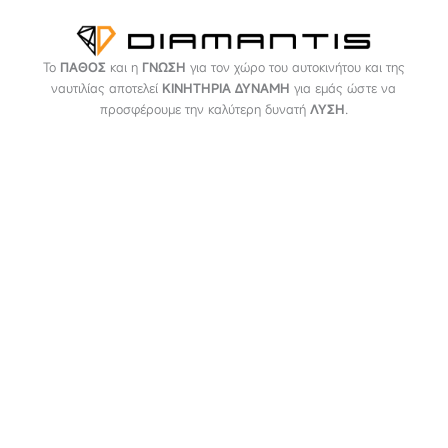
Το
ΠΑΘΟΣ
και η
ΓΝΩΣΗ
για τον χώρο του αυτοκινήτου και της
ναυτιλίας αποτελεί
ΚΙΝΗΤΗΡΙΑ ΔΥΝΑΜΗ
για εμάς ώστε να
προσφέρουμε την καλύτερη δυνατή
ΛΥΣΗ
.
ΠΛΗΡΟΦΟΡΙΕΣ
Εταιρεία
Όροι & Προϋποθέσεις
Προσωπικά Δεδομένα
ΕΞΥΠΗΡΕΤΗΣΗ
Επικοινωνία
Τρόποι Πληρωμής
Τρόποι Αποστολής
Επιστροφές - Αλλαγές
NEWSLETTER
Email