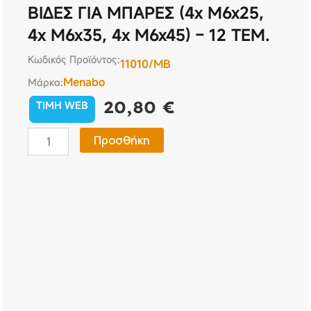
ΒΙΔΕΣ ΓΙΑ ΜΠΑΡΕΣ (4x M6x25,
4x M6x35, 4x M6x45) – 12 ΤΕΜ.
Κωδικός Προϊόντος:
11010/MB
Menabo
Μάρκα:
20,80
€
TIMH WEB
ΒΙΔΕΣ
Προσθήκη
ΓΙΑ
ΜΠΑΡΕΣ
(4x
M6x25,
4x
M6x35,
4x
M6x45)
-
12
ΤΕΜ.
ποσότητα