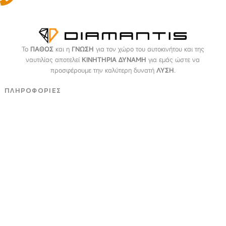
Το
ΠΑΘΟΣ
και η
ΓΝΩΣΗ
για τον χώρο του αυτοκινήτου και της
ναυτιλίας αποτελεί
ΚΙΝΗΤΗΡΙΑ ΔΥΝΑΜΗ
για εμάς ώστε να
προσφέρουμε την καλύτερη δυνατή
ΛΥΣΗ
.
ΠΛΗΡΟΦΟΡΙΕΣ
Εταιρεία
Όροι & Προϋποθέσεις
Προσωπικά Δεδομένα
ΕΞΥΠΗΡΕΤΗΣΗ
Επικοινωνία
Τρόποι Πληρωμής
Τρόποι Αποστολής
Επιστροφές - Αλλαγές
NEWSLETTER
Email