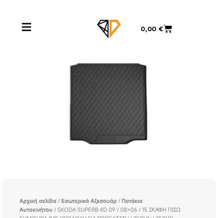
Μετάβαση
στο
Cart
0,00
€
περιεχόμενο
Αρχική σελίδα
/
Εσωτερικά Αξεσουάρ
/
Πατάκια
Αυτοκινήτου
/ SKODA SUPERB 4D 09 / 08>06 / 15 ΣΚΑΦΗ ΠΙΣΩ