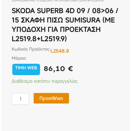
SUMISURA (ΜΕ ΥΠΟΔΟΧΗ ΓΙΑ ΠΡΟΕΚΤΑΣΗ L2519.8+L2519.9)
SKODA SUPERB 4D 09 / 08>06 /
15 ΣΚΑΦΗ ΠΙΣΩ SUMISURA (ΜΕ
ΥΠΟΔΟΧΗ ΓΙΑ ΠΡΟΕΚΤΑΣΗ
L2519.8+L2519.9)
Κωδικός Προϊόντος:
L2548.8
Μάρκα:
86,10
€
TIMH WEB
SKODA
Διαθέσιμο κατόπιν παραγγελίας
SUPERB
4D
09
Προσθήκη
/
08>06
/
15
ΣΚΑΦΗ