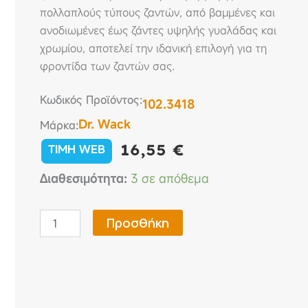
πολλαπλούς τύπους ζαντών, από βαμμένες και
ανοδιωμένες έως ζάντες υψηλής γυαλάδας και
χρωμίου, αποτελεί την ιδανική επιλογή για τη
φροντίδα των ζαντών σας.
Κωδικός Προϊόντος:
102.3418
Dr. Wack
Μάρκα:
16,55
€
TIMH WEB
S100
Διαθεσιμότητα:
3 σε απόθεμα
Καθαριστικό
ζαντών
Μοτοσυκλέτας
Προσθήκη
500ml
Dr.
Wack
ποσότητα