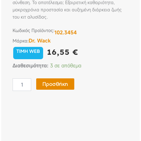
σύνθεση. Το αποτέλεσμα; Εξαιρετική καθαριότητα,
μακροχρόνια προστασία και αυξημένη διάρκεια ζωής
του κιτ αλυσίδας.
Κωδικός Προϊόντος:
102.3454
Dr. Wack
Μάρκα:
16,55
€
TIMH WEB
S100
Διαθεσιμότητα:
3 σε απόθεμα
Καθαριστικό
Αλυσίδας
Μοτοσυκλέτας
Προσθήκη
Power
Gel
300ml
Dr.
Wack
ποσότητα