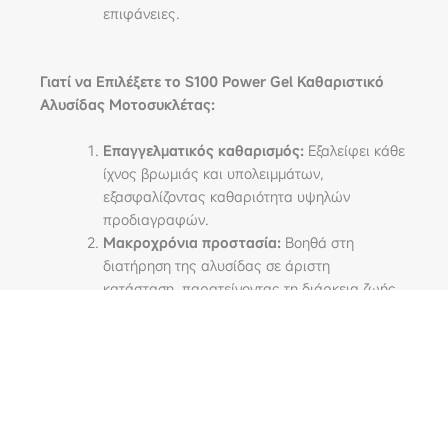
επιφάνειες.
Γιατί να Επιλέξετε το S100 Power Gel Καθαριστικό
Αλυσίδας Μοτοσυκλέτας:
Επαγγελματικός καθαρισμός:
Εξαλείφει κάθε
ίχνος βρωμιάς και υπολειμμάτων,
εξασφαλίζοντας καθαριότητα υψηλών
προδιαγραφών.
Μακροχρόνια προστασία:
Βοηθά στη
διατήρηση της αλυσίδας σε άριστη
κατάσταση, παρατείνοντας τη διάρκεια ζωής
του κιτ αλυσίδας.
Ασφαλής χρήση:
Απόλυτα συμβατό με όλους
τους τύπους αλυσίδων και χωρίς κίνδυνο
διάβρωσης.
Εγγύηση ποιότητας Dr. Wack:
Ένα προϊόν
που φέρει την υπογραφή της Dr. Wack,