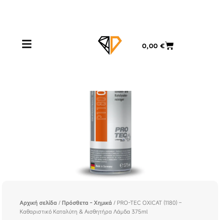
Μετάβαση
στο
περιεχόμενο
Cart
0,00
€
Αρχική σελίδα
/
Πρόσθετα - Χημικά
/ PRO-TEC OXICAT (1180) –
Καθαριστικό Καταλύτη & Αισθητήρα Λάμδα 375ml