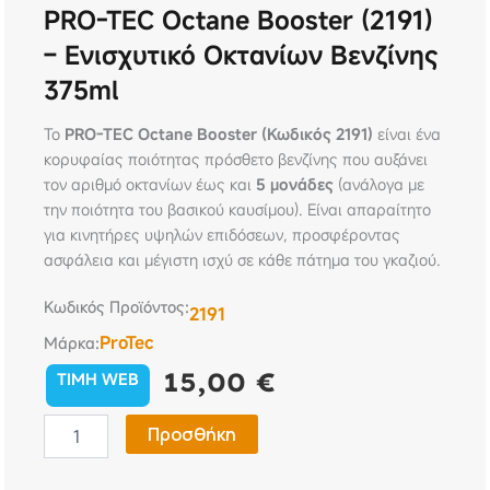
PRO-TEC Octane Booster (2191)
– Ενισχυτικό Οκτανίων Βενζίνης
375ml
Το
PRO-TEC Octane Booster (Κωδικός 2191)
είναι ένα
κορυφαίας ποιότητας πρόσθετο βενζίνης που αυξάνει
τον αριθμό οκτανίων έως και
5 μονάδες
(ανάλογα με
την ποιότητα του βασικού καυσίμου). Είναι απαραίτητο
για κινητήρες υψηλών επιδόσεων, προσφέροντας
ασφάλεια και μέγιστη ισχύ σε κάθε πάτημα του γκαζιού.
Κωδικός Προϊόντος:
2191
ProTec
Μάρκα:
15,00
€
TIMH WEB
PRO-
Προσθήκη
TEC
Octane
Booster