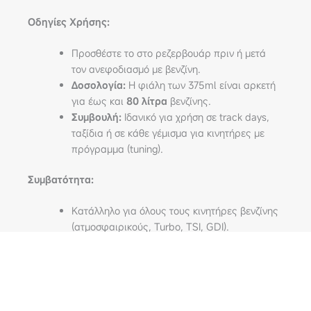
Οδηγίες Χρήσης:
Προσθέστε το στο ρεζερβουάρ πριν ή μετά
τον ανεφοδιασμό με βενζίνη.
Δοσολογία:
Η φιάλη των 375ml είναι αρκετή
για έως και
80 λίτρα
βενζίνης.
Συμβουλή:
Ιδανικό για χρήση σε track days,
ταξίδια ή σε κάθε γέμισμα για κινητήρες με
πρόγραμμα (tuning).
Συμβατότητα:
Κατάλληλο για όλους τους κινητήρες βενζίνης
(ατμοσφαιρικούς, Turbo, TSI, GDI).
Απόλυτα ασφαλές για καταλύτες, αισθητήρες
λάμδα και φίλτρα σωματιδίων βενζίνης (GPF).