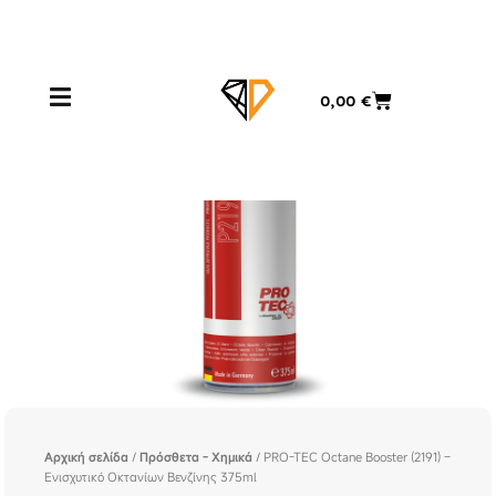
Μετάβαση
στο
περιεχόμενο
Cart
0,00
€
Αρχική σελίδα
/
Πρόσθετα - Χημικά
/ PRO-TEC Octane Booster (2191) –
Ενισχυτικό Οκτανίων Βενζίνης 375ml