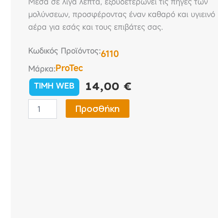
Μέσα σε λίγα λεπτά, εξουδετερώνει τις πηγές των
μολύνσεων, προσφέροντας έναν καθαρό και υγιεινό
αέρα για εσάς και τους επιβάτες σας.
Κωδικός Προϊόντος:
6110
ProTec
Μάρκα:
14,00
€
TIMH WEB
PRO-
Προσθήκη
TEC
Klima
Fresh
(6110)
-
Απολυμαντικό
&
Καθαριστικό
Κλιματιστικού
150ml
ποσότητα