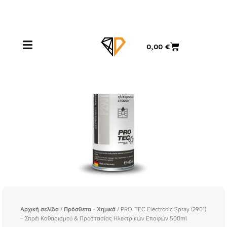
Μετάβαση
στο
περιεχόμενο
Cart
0,00
€
Αρχική σελίδα
/
Πρόσθετα - Χημικά
/ PRO-TEC Electronic Spray (2901)
– Σπρέι Καθαρισμού & Προστασίας Ηλεκτρικών Επαφών 500ml