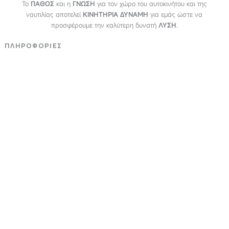
Το
ΠΑΘΟΣ
και η
ΓΝΩΣΗ
για τον χώρο του αυτοκινήτου και της
ναυτιλίας αποτελεί
ΚΙΝΗΤΗΡΙΑ ΔΥΝΑΜΗ
για εμάς ώστε να
προσφέρουμε την καλύτερη δυνατή
ΛΥΣΗ
.
ΠΛΗΡΟΦΟΡΙΕΣ
Εταιρεία
Όροι & Προϋποθέσεις
Προσωπικά Δεδομένα
ΕΞΥΠΗΡΕΤΗΣΗ
Επικοινωνία
Τρόποι Πληρωμής
Τρόποι Αποστολής
Επιστροφές - Αλλαγές
NEWSLETTER
Email
ΕΓΓΡΑΦΗ