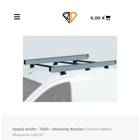
Μετάβαση
στο
Cart
0,00
€
περιεχόμενο
Αρχική σελίδα
/
Ταξίδι
/
Αξεσουάρ Φορτίου
/ Πλαϊνά σχάρας
αλουμινίου 1.60 G3