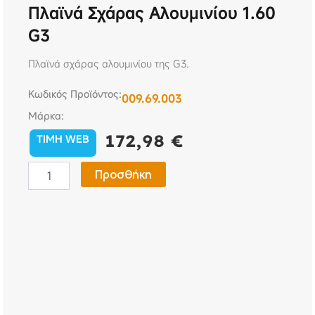
Πλαϊνά Σχάρας Αλουμινίου 1.60
G3
Πλαϊνά σχάρας αλουμινίου της G3.
Κωδικός Προϊόντος:
009.69.003
Μάρκα:
172,98
€
TIMH WEB
Πλαϊνά
Προσθήκη
σχάρας
αλουμινίου
1.60
G3
ποσότητα