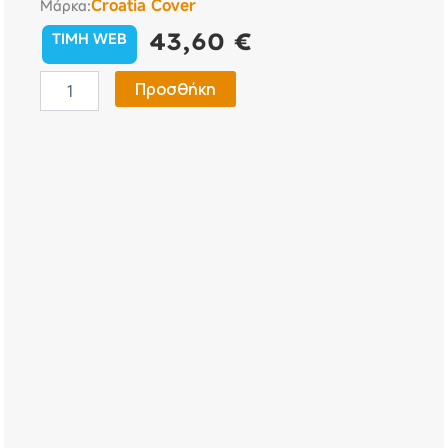
Croatia Cover
Μάρκα:
43,60
€
TIMH WEB
OPEL
Προσθήκη
VIVARO
ΜΑΡΚΕ
ΤΑΣΙΑ
16
INCH
CROATIA
COVER
(4
ΤΕΜ.)
ποσότητα