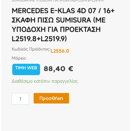
SUMISURA (ΜΕ ΥΠΟΔΟΧΗ ΓΙΑ ΠΡΟΕΚΤΑΣΗ L2519.8+L2519.9)
MERCEDES E-KLAS 4D 07 / 16+
ΣΚΑΦΗ ΠΙΣΩ SUMISURA (ΜΕ
ΥΠΟΔΟΧΗ ΓΙΑ ΠΡΟΕΚΤΑΣΗ
L2519.8+L2519.9)
Κωδικός Προϊόντος:
L2556.0
Μάρκα:
88,40
€
TIMH WEB
MERCEDES
Διαθέσιμο κατόπιν παραγγελίας
E-
KLAS
4D
Προσθήκη
07
/
16+
ΣΚΑΦΗ
ΠΙΣΩ