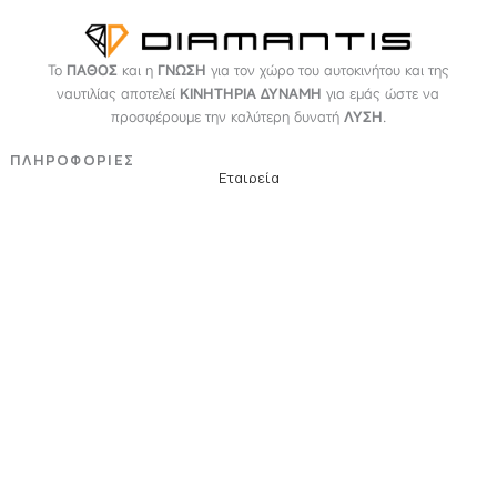
Το
ΠΑΘΟΣ
και η
ΓΝΩΣΗ
για τον χώρο του αυτοκινήτου και της
ναυτιλίας αποτελεί
ΚΙΝΗΤΗΡΙΑ ΔΥΝΑΜΗ
για εμάς ώστε να
προσφέρουμε την καλύτερη δυνατή
ΛΥΣΗ
.
ΠΛΗΡΟΦΟΡΙΕΣ
Εταιρεία
Όροι & Προϋποθέσεις
Προσωπικά Δεδομένα
ΕΞΥΠΗΡΕΤΗΣΗ
Επικοινωνία
Τρόποι Πληρωμής
Τρόποι Αποστολής
Επιστροφές - Αλλαγές
NEWSLETTER
Email