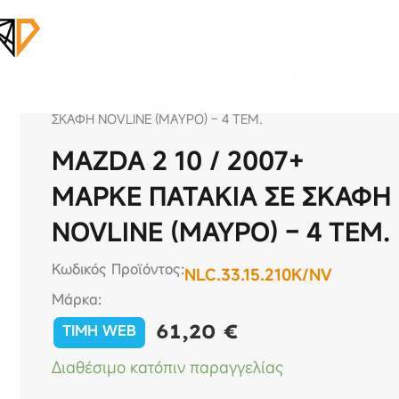
Αρχική σελίδα
/
Εσωτερικά Αξεσουάρ
/
Πατάκια
Αυτοκινήτου
/ MAZDA 2 10 / 2007+ ΜΑΡΚΕ ΠΑΤΑΚΙΑ ΣΕ
ΣΚΑΦΗ NOVLINE (ΜΑΥΡΟ) – 4 ΤΕΜ.
MAZDA 2 10 / 2007+
ΜΑΡΚΕ ΠΑΤΑΚΙΑ ΣΕ ΣΚΑΦΗ
NOVLINE (ΜΑΥΡΟ) – 4 ΤΕΜ.
Κωδικός Προϊόντος:
NLC.33.15.210K/NV
Μάρκα:
61,20
€
TIMH WEB
MAZDA
Διαθέσιμο κατόπιν παραγγελίας
2
10