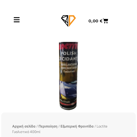
Μετάβαση
στο
περιεχόμενο
Cart
0,00
€
Αρχική σελίδα
/
Περιποίηση
/
Εξωτερική Φροντίδα
/ Loctite
Γυαλιστικό 400ml