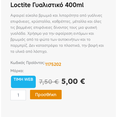
Loctite Γυαλιστικό 400ml
Αφαιρεί εύκολα βρωμιά και λιπαρότητα από γυάλινες
επιφάνειες, κρύσταλλα, καθρέπτες, μέταλλα και όλες
τις βαμμένες επιφάνειες δίνοντας τους μια φυσική
γυαλάδα. Χρήσιμο για την αφαίρεση εντόμων και
βρωμιάς από τα φώτα των αυτοκινήτων και το
παρμπρίζ. Δεν καταστρέφει τα πλαστικά, την βαφή και
τα υλικά από λάστιχο.
Κωδικός Προϊόντος:
1175202
Μάρκα:
Original
Η
5,00
€
TIMH WEB
7,50
€
price
τρέχουσα
Loctite
Προσθήκη
Γυαλιστικό
was:
τιμή
400ml
ποσότητα
7,50 €.
είναι: