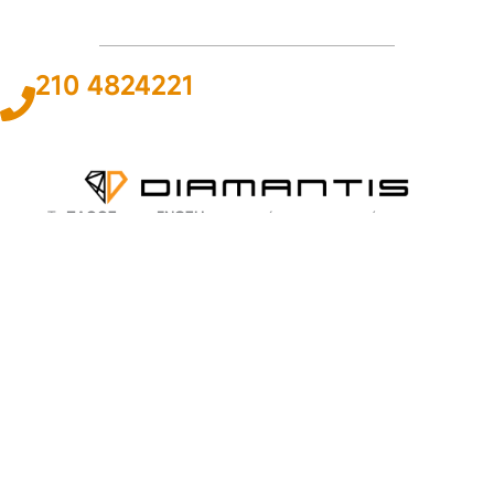
210 4824221
Το
ΠΑΘΟΣ
και η
ΓΝΩΣΗ
για τον χώρο του αυτοκινήτου και της
ναυτιλίας αποτελεί
ΚΙΝΗΤΗΡΙΑ ΔΥΝΑΜΗ
για εμάς ώστε να
προσφέρουμε την καλύτερη δυνατή
ΛΥΣΗ
.
ΠΛΗΡΟΦΟΡΙΕΣ
Εταιρεία
Όροι & Προϋποθέσεις
Προσωπικά Δεδομένα
ΕΞΥΠΗΡΕΤΗΣΗ
Επικοινωνία
Τρόποι Πληρωμής