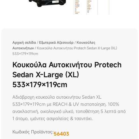
Αρχική σελίδα
/
Εξωτερικά Αξεσουάρ
/
Κουκούλες
Αυτοκινήτων
/ Κουκούλα Αυτοκινήτου Protech Sedan X-Large (XL)
533×179×119cm
Κουκούλα Αυτοκινήτου Protech
Sedan X-Large (XL)
533×179×119cm
Αδιάβροχη κουκούλα αυτοκινήτου Sedan XL
533×179×119cm με REACH & UV πιστοποίηση. 100%
ανακλαστική, οικολογικό υλικό, τοποθέτηση 5 λεπτά από
1 άτομο, ιμάντες ασφαλείας & τσαντάκι.
Κωδικός Προϊόντος:
56403