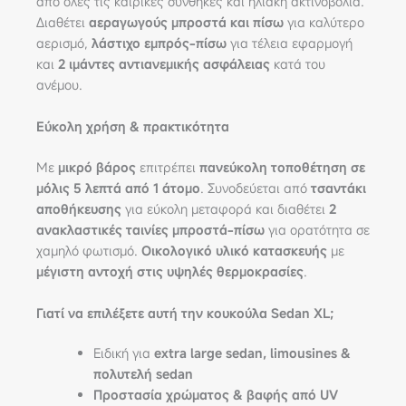
από όλες τις καιρικές συνθήκες και ηλιακή ακτινοβολία.
Διαθέτει
αεραγωγούς μπροστά και πίσω
για καλύτερο
αερισμό,
λάστιχο εμπρός-πίσω
για τέλεια εφαρμογή
και
2 ιμάντες αντιανεμικής ασφάλειας
κατά του
ανέμου.
Εύκολη χρήση & πρακτικότητα
Με
μικρό βάρος
επιτρέπει
πανεύκολη τοποθέτηση σε
μόλις 5 λεπτά από 1 άτομο
. Συνοδεύεται από
τσαντάκι
αποθήκευσης
για εύκολη μεταφορά και διαθέτει
2
ανακλαστικές ταινίες μπροστά-πίσω
για ορατότητα σε
χαμηλό φωτισμό.
Οικολογικό υλικό κατασκευής
με
μέγιστη αντοχή στις υψηλές θερμοκρασίες
.
Γιατί να επιλέξετε αυτή την κουκούλα Sedan XL;
Ειδική για
extra large sedan, limousines &
πολυτελή sedan
Προστασία χρώματος & βαφής από UV