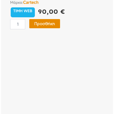
Cartech
Μάρκα:
90,00
€
TIMH WEB
Κουκούλα
Προσθήκη
Αυτοκινήτου
Protech
Sedan
X-
Large
(XL)
533×179×119cm
ποσότητα