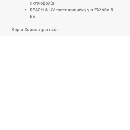
ακτινοβολία
REACH & UV πιστοποιημένη για Ελλάδα &
ΕΕ
Κύρια Χαρακτηριστικά:
Ειδική για SEDAN XL
Διαστάσεις:
533 x 179 x 119 cm
REACH & UV πιστοποίηση
100% αδιάβροχη & ανακλαστική
Τοποθέτηση 5 λεπτά / 1 άτομο
Αεραγωγοί + 2 Ιμάντες + Λάστιχα
εφαρμογής
Τσαντάκι αποθήκευσης