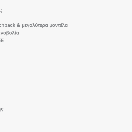
;
chback & μεγαλύτερα μοντέλα
ινοβολία
ΕΕ
ής