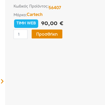
Κωδικός Προϊόντος:
56407
Cartech
Μάρκα:
90,00
€
TIMH WEB
Κουκούλα
Προσθήκη
Αυτοκινήτου
Protech
Hatchback
XX-
Large
(XXL)
445×171×125cm
ποσότητα