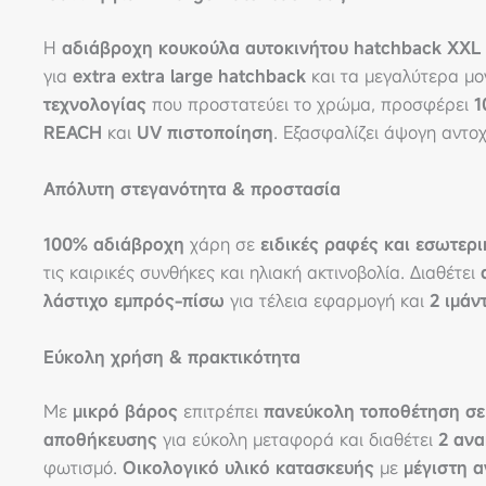
Η
αδιάβροχη κουκούλα αυτοκινήτου hatchback XXL
για
extra extra large hatchback
και τα μεγαλύτερα μ
τεχνολογίας
που προστατεύει το χρώμα, προσφέρει
1
REACH
και
UV πιστοποίηση
. Εξασφαλίζει άψογη αντοχ
Απόλυτη στεγανότητα & προστασία
100% αδιάβροχη
χάρη σε
ειδικές ραφές και εσωτερ
τις καιρικές συνθήκες και ηλιακή ακτινοβολία. Διαθέτει
λάστιχο εμπρός-πίσω
για τέλεια εφαρμογή και
2 ιμάν
Εύκολη χρήση & πρακτικότητα
Με
μικρό βάρος
επιτρέπει
πανεύκολη τοποθέτηση σε 
αποθήκευσης
για εύκολη μεταφορά και διαθέτει
2 ανα
φωτισμό.
Οικολογικό υλικό κατασκευής
με
μέγιστη 