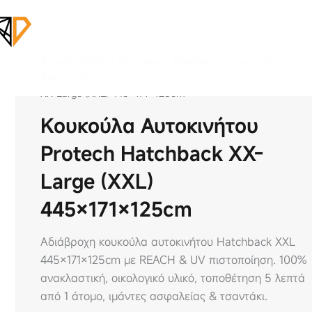
Αρχική σελίδα
/
Εξωτερικά Αξεσουάρ
/
Κουκούλες
Αυτοκινήτων
/ Κουκούλα Αυτοκινήτου Protech Hatchback
XX-Large (XXL) 445×171×125cm
Κουκούλα Αυτοκινήτου
Protech Hatchback XX-
Large (XXL)
445×171×125cm
Αδιάβροχη κουκούλα αυτοκινήτου Hatchback XXL
445×171×125cm με REACH & UV πιστοποίηση. 100%
ανακλαστική, οικολογικό υλικό, τοποθέτηση 5 λεπτά
από 1 άτομο, ιμάντες ασφαλείας & τσαντάκι.