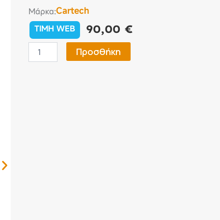
Cartech
Μάρκα:
90,00
€
TIMH WEB
Κουκούλα
Προσθήκη
Αυτοκινήτου
Protech
Hatchback
Large
(L)
381×168×125cm
ποσότητα