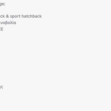
ge;
ack & sport hatchback
ινοβολία
ΕΕ
ής