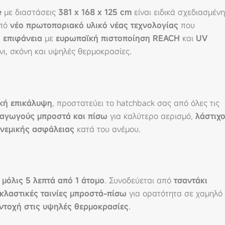
e
με διαστάσεις
381 x 168 x 125 cm
είναι ειδικά σχεδιασμένη
από
νέο πρωτοποριακό υλικό νέας τεχνολογίας
που
 επιφάνεια
με
ευρωπαϊκή πιστοποίηση REACH
και
UV
νι, σκόνη και υψηλές θερμοκρασίες.
ική επικάλυψη
, προστατεύει το hatchback σας από όλες τις
αγωγούς μπροστά και πίσω
για καλύτερο αερισμό,
λάστιχ
ανεμικής ασφάλειας
κατά του ανέμου.
μόλις 5 λεπτά από 1 άτομο
. Συνοδεύεται από
τσαντάκι
κλαστικές ταινίες μπροστά-πίσω
για ορατότητα σε χαμηλό
αντοχή στις υψηλές θερμοκρασίες
.