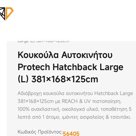
Αρχική σελίδα
/
Εξωτερικά Αξεσουάρ
/
Κουκούλες
Αυτοκινήτων
/ Κουκούλα Αυτοκινήτου Protech Hatchback
Large (L) 381×168×125cm
Κουκούλα Αυτοκινήτου
Protech Hatchback Large
(L) 381×168×125cm
Αδιάβροχη κουκούλα αυτοκινήτου Hatchback Large
381×168×125cm με REACH & UV πιστοποίηση.
100% ανακλαστική, οικολογικό υλικό, τοποθέτηση 5
λεπτά από 1 άτομο, ιμάντες ασφαλείας & τσαντάκι.
Κωδικός Προϊόντος:
56405