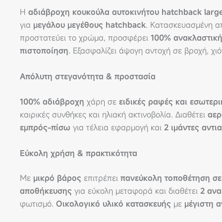
Η
αδιάβροχη κουκούλα αυτοκινήτου hatchback larg
για
μεγάλου μεγέθους hatchback
. Κατασκευασμένη 
προστατεύει το χρώμα, προσφέρει
100% ανακλαστική
πιστοποίηση
. Εξασφαλίζει άψογη αντοχή σε βροχή, χιό
Απόλυτη στεγανότητα & προστασία
100% αδιάβροχη
χάρη σε
ειδικές ραφές και εσωτερ
καιρικές συνθήκες και ηλιακή ακτινοβολία. Διαθέτει
αερ
εμπρός-πίσω
για τέλεια εφαρμογή και
2 ιμάντες αντι
Εύκολη χρήση & πρακτικότητα
Με
μικρό βάρος
επιτρέπει
πανεύκολη τοποθέτηση σε 
αποθήκευσης
για εύκολη μεταφορά και διαθέτει
2 ανα
φωτισμό.
Οικολογικό υλικό κατασκευής
με
μέγιστη 