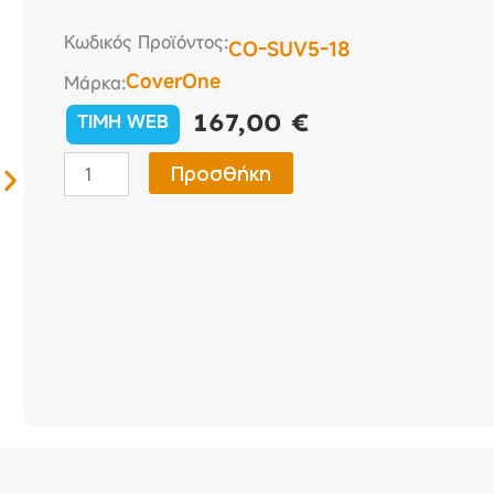
Κωδικός Προϊόντος:
CO-SUV5-18
CoverOne
Μάρκα:
167,00
€
TIMH WEB
Κουκούλα
Προσθήκη
Αυτοκινήτου
Vw
Touareg
2010
-
CoverOne
No
SUV
5
ποσότητα