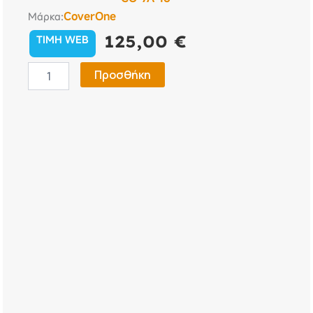
CoverOne
Μάρκα:
125,00
€
TIMH WEB
Κουκούλα
Προσθήκη
Αυτοκινήτου
Volvo
S60
2000
-
CoverOne
No
7A
ποσότητα