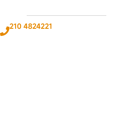
210 4824221
Το
ΠΑΘΟΣ
και η
ΓΝΩΣΗ
για τον χώρο του αυτοκινήτου και της
ναυτιλίας αποτελεί
ΚΙΝΗΤΗΡΙΑ ΔΥΝΑΜΗ
για εμάς ώστε να
προσφέρουμε την καλύτερη δυνατή
ΛΥΣΗ
.
ΠΛΗΡΟΦΟΡΙΕΣ
Εταιρεία
Όροι & Προϋποθέσεις
Προσωπικά Δεδομένα
ΕΞΥΠΗΡΕΤΗΣΗ
Επικοινωνία
Τρόποι Πληρωμής