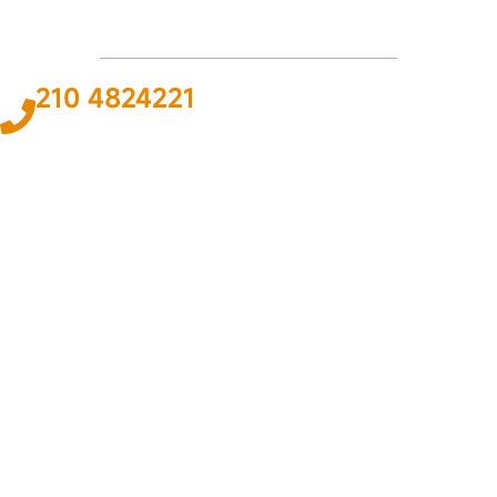
210 4824221
Το
ΠΑΘΟΣ
και η
ΓΝΩΣΗ
για τον χώρο του αυτοκινήτου και της
ναυτιλίας αποτελεί
ΚΙΝΗΤΗΡΙΑ ΔΥΝΑΜΗ
για εμάς ώστε να
προσφέρουμε την καλύτερη δυνατή
ΛΥΣΗ
.
ΠΛΗΡΟΦΟΡΙΕΣ
Εταιρεία
Όροι & Προϋποθέσεις
Προσωπικά Δεδομένα
ΕΞΥΠΗΡΕΤΗΣΗ
Επικοινωνία
Τρόποι Πληρωμής