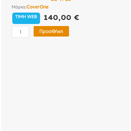
CoverOne
Μάρκα:
140,00
€
TIMH WEB
Κουκούλα
Προσθήκη
Αυτοκινήτου
Skoda
Octavia
4
SW
-
CoverOne
No
11
ποσότητα