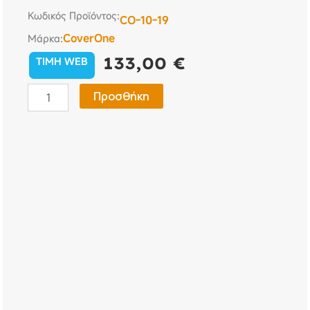
Κωδικός Προϊόντος:
CO-10-19
CoverOne
Μάρκα:
133,00
€
TIMH WEB
Κουκούλα
Προσθήκη
Αυτοκινήτου
Seat
Leon
2012/2021
-
CoverOne
No
10
ποσότητα