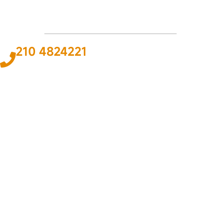
210 4824221
Το
ΠΑΘΟΣ
και η
ΓΝΩΣΗ
για τον χώρο του αυτοκινήτου και της
ναυτιλίας αποτελεί
ΚΙΝΗΤΗΡΙΑ ΔΥΝΑΜΗ
για εμάς ώστε να
προσφέρουμε την καλύτερη δυνατή
ΛΥΣΗ
.
ΠΛΗΡΟΦΟΡΙΕΣ
Εταιρεία
Όροι & Προϋποθέσεις
Προσωπικά Δεδομένα
ΕΞΥΠΗΡΕΤΗΣΗ
Επικοινωνία