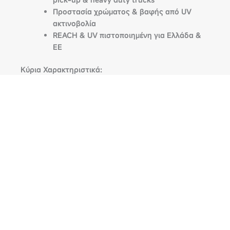
Προστασία χρώματος & βαφής από UV
ακτινοβολία
REACH & UV πιστοποιημένη για Ελλάδα &
ΕΕ
Κύρια Χαρακτηριστικά:
Ειδική για PICK-UP XL
Διαστάσεις:
556 x 195 x 152 cm
REACH & UV πιστοποίηση
100% αδιάβροχη & ανακλαστική
Τοποθέτηση 5 λεπτά / 1 άτομο
Αεραγωγοί + 2 Ιμάντες + Λάστιχα
εφαρμογής
Τσαντάκι αποθήκευσης