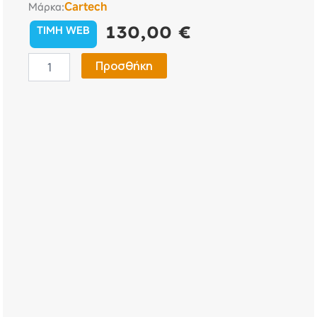
Cartech
Μάρκα:
130,00
€
TIMH WEB
Κουκούλα
Προσθήκη
Αυτοκινήτου
Protech
Pick-
Up
X-
Large
(XL)
556×195×152cm
ποσότητα