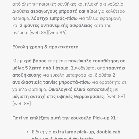
από όλες τις καιρικές συνθήκες και ηλιακή ακτινοβολία.
Διαθέτει
αεραγωγούς μπροστά και πίσω
για καλύτερο
αερισμό,
λάστιχο εμπρός-πίσω
για τέλεια εφαρμογή
και
2 ιμάντες αντιανεμικής ασφάλειας
κατά του
ανέμου. [web:89][web:86]
Εύκολη χρήση & πρακτικότητα
Με
μικρό βάρος
επιτρέπει
πανεύκολη τοποθέτηση σε
μόλις 5 λεπτά από 1 άτομο
. Συνοδεύεται από
τσαντάκι
αποθήκευσης
για εύκολη μεταφορά και διαθέτει
2
ανακλαστικές ταινίες μπροστά-πίσω
για ορατότητα σε
χαμηλό φωτισμό.
Οικολογικό υλικό κατασκευής
με
μέγιστη αντοχή στις υψηλές θερμοκρασίες
. [web:89]
[web:86]
Γιατί να επιλέξετε αυτή την κουκούλα Pick-up XL;
Ειδική για
extra large pick-up, double cab
pick-up & heavy duty trucks