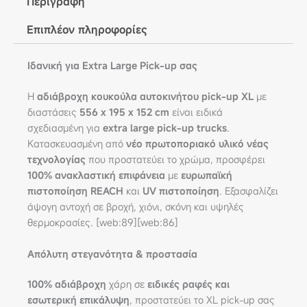
Περιγραφή
Επιπλέον πληροφορίες
Ιδανική για Extra Large Pick-up σας
Η
αδιάβροχη κουκούλα αυτοκινήτου pick-up XL
με
διαστάσεις
556 x 195 x 152 cm
είναι ειδικά
σχεδιασμένη για
extra large pick-up trucks
.
Κατασκευασμένη από
νέο πρωτοποριακό υλικό νέας
τεχνολογίας
που προστατεύει το χρώμα, προσφέρει
100% ανακλαστική επιφάνεια
με
ευρωπαϊκή
πιστοποίηση REACH
και
UV πιστοποίηση
. Εξασφαλίζει
άψογη αντοχή σε βροχή, χιόνι, σκόνη και υψηλές
θερμοκρασίες. [web:89][web:86]
Απόλυτη στεγανότητα & προστασία
100% αδιάβροχη
χάρη σε
ειδικές ραφές και
εσωτερική επικάλυψη
, προστατεύει το XL pick-up σας