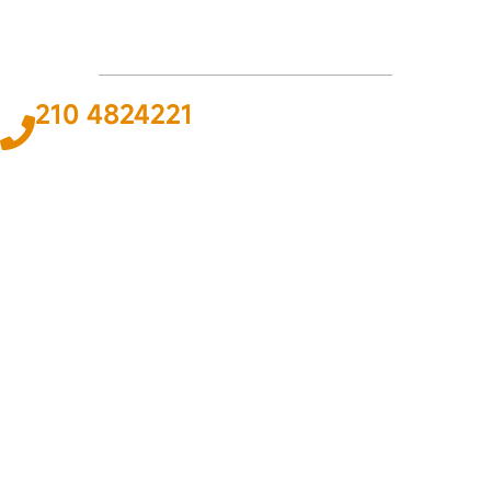
210 4824221
Το
ΠΑΘΟΣ
και η
ΓΝΩΣΗ
για τον χώρο του αυτοκινήτου και της
ναυτιλίας αποτελεί
ΚΙΝΗΤΗΡΙΑ ΔΥΝΑΜΗ
για εμάς ώστε να
προσφέρουμε την καλύτερη δυνατή
ΛΥΣΗ
.
ΠΛΗΡΟΦΟΡΙΕΣ
Εταιρεία
Όροι & Προϋποθέσεις
Προσωπικά Δεδομένα
ΕΞΥΠΗΡΕΤΗΣΗ
Επικοινωνία