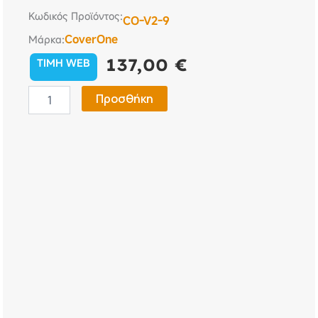
Κωδικός Προϊόντος:
CO-V2-9
CoverOne
Μάρκα:
137,00
€
TIMH WEB
Κουκούλα
Προσθήκη
Αυτοκινήτου
Opel
Corsa
D
-
E
-
F
-
CoverOne
No
V2
ποσότητα