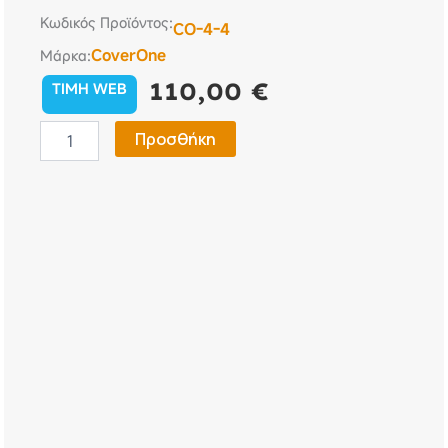
Κωδικός Προϊόντος:
CO-4-4
CoverOne
Μάρκα:
110,00
€
TIMH WEB
Κουκούλα
Προσθήκη
Αυτοκινήτου
Mercedes-
Benz
SLK
1996-
2004
R170
CoverOne
No
4B
ποσότητα