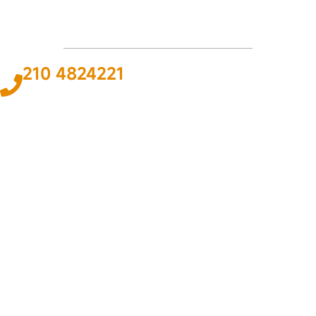
210 4824221
Το
ΠΑΘΟΣ
και η
ΓΝΩΣΗ
για τον χώρο του αυτοκινήτου και της
ναυτιλίας αποτελεί
ΚΙΝΗΤΗΡΙΑ ΔΥΝΑΜΗ
για εμάς ώστε να
προσφέρουμε την καλύτερη δυνατή
ΛΥΣΗ
.
ΠΛΗΡΟΦΟΡΙΕΣ
Εταιρεία
Όροι & Προϋποθέσεις
Προσωπικά Δεδομένα
ΕΞΥΠΗΡΕΤΗΣΗ
Επικοινωνία