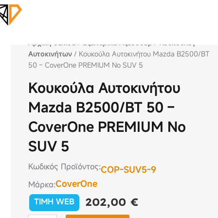
Αρχική σελίδα
/
Εξωτερικά Αξεσουάρ
/
Κουκούλες
Αυτοκινήτων
/ Κουκούλα Αυτοκινήτου Mazda B2500/BT
50 – CoverOne PREMIUM No SUV 5
Κουκούλα Αυτοκινήτου
Mazda B2500/BT 50 –
CoverOne PREMIUM No
SUV 5
Κωδικός Προϊόντος:
COP-SUV5-9
CoverOne
Μάρκα:
202,00
€
TIMH WEB