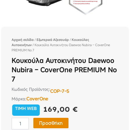
Αρχική σελίδα
/
Εξωτερικά Αξεσουάρ
/
Κουκούλες
Αυτοκινήτων
/ Κουκούλα Αυτοκινήτου Daewoo Nubira – CoverOne
PREMIUM No 7
Κουκούλα Αυτοκινήτου Daewoo
Nubira – CoverOne PREMIUM No
7
Κωδικός Προϊόντος:
COP-7-5
CoverOne
Μάρκα:
169,00
€
TIMH WEB
Κουκούλα
Προσθήκη
Αυτοκινήτου