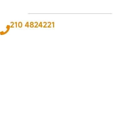
210 4824221
Το
ΠΑΘΟΣ
και η
ΓΝΩΣΗ
για τον χώρο του αυτοκινήτου και της
ναυτιλίας αποτελεί
ΚΙΝΗΤΗΡΙΑ ΔΥΝΑΜΗ
για εμάς ώστε να
προσφέρουμε την καλύτερη δυνατή
ΛΥΣΗ
.
ΠΛΗΡΟΦΟΡΙΕΣ
Εταιρεία
Όροι & Προϋποθέσεις
Προσωπικά Δεδομένα
ΕΞΥΠΗΡΕΤΗΣΗ
Επικοινωνία
Τρόποι Πληρωμής