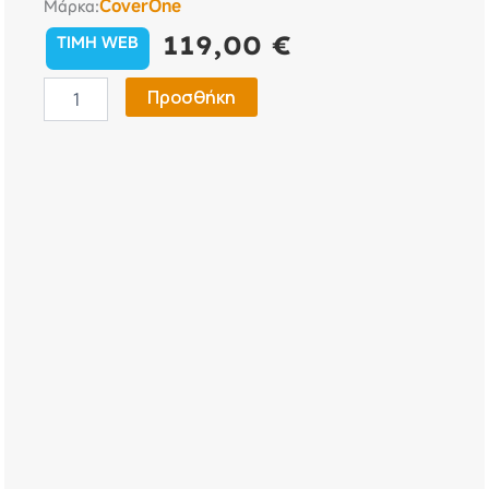
CoverOne
Μάρκα:
119,00
€
TIMH WEB
Κουκούλα
Προσθήκη
Αυτοκινήτου
Citroen
Xsara
-
CoverOne
No
6
ποσότητα