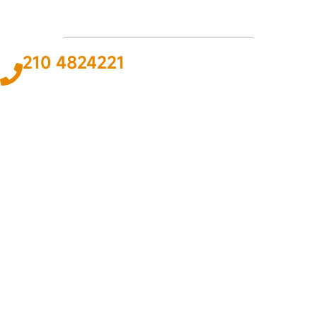
210 4824221
Το
ΠΑΘΟΣ
και η
ΓΝΩΣΗ
για τον χώρο του αυτοκινήτου και της
ναυτιλίας αποτελεί
ΚΙΝΗΤΗΡΙΑ ΔΥΝΑΜΗ
για εμάς ώστε να
προσφέρουμε την καλύτερη δυνατή
ΛΥΣΗ
.
ΠΛΗΡΟΦΟΡΙΕΣ
Εταιρεία
Όροι & Προϋποθέσεις
Προσωπικά Δεδομένα
ΕΞΥΠΗΡΕΤΗΣΗ
Επικοινωνία
Τρόποι Πληρωμής