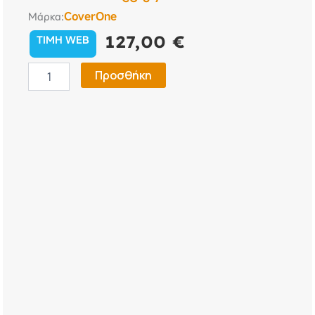
CoverOne
Μάρκα:
127,00
€
TIMH WEB
Κουκούλα
Προσθήκη
Αυτοκινήτου
Citroen
C5
2008
-
CoverOne
No
8
ποσότητα