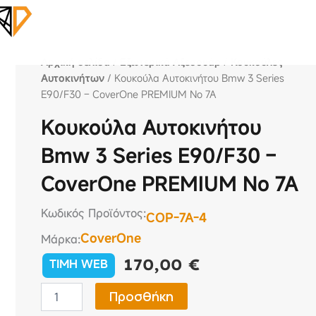
Αρχική σελίδα
/
Εξωτερικά Αξεσουάρ
/
Κουκούλες
Αυτοκινήτων
/ Κουκούλα Αυτοκινήτου Bmw 3 Series
E90/F30 – CoverOne PREMIUM No 7A
Κουκούλα Αυτοκινήτου
Bmw 3 Series E90/F30 –
CoverOne PREMIUM No 7A
Κωδικός Προϊόντος:
COP-7A-4
CoverOne
Μάρκα:
170,00
€
TIMH WEB
Κουκούλα
Προσθήκη
Αυτοκινήτου