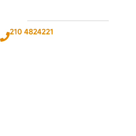
210 4824221
Το
ΠΑΘΟΣ
και η
ΓΝΩΣΗ
για τον χώρο του αυτοκινήτου και της
ναυτιλίας αποτελεί
ΚΙΝΗΤΗΡΙΑ ΔΥΝΑΜΗ
για εμάς ώστε να
προσφέρουμε την καλύτερη δυνατή
ΛΥΣΗ
.
ΠΛΗΡΟΦΟΡΙΕΣ
Εταιρεία
Όροι & Προϋποθέσεις
Προσωπικά Δεδομένα
ΕΞΥΠΗΡΕΤΗΣΗ
Επικοινωνία