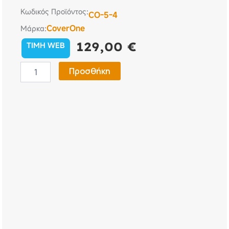
Κωδικός Προϊόντος:
CO-5-4
CoverOne
Μάρκα:
129,00
€
TIMH WEB
Κουκούλα
Προσθήκη
Αυτοκινήτου
Bmw
1
Series
-
3
Series
Compact
-
CoverOne
No
5
ποσότητα