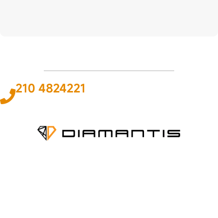
210 4824221
Το
ΠΑΘΟΣ
και η
ΓΝΩΣΗ
για τον χώρο του αυτοκινήτου και της
ναυτιλίας αποτελεί
ΚΙΝΗΤΗΡΙΑ ΔΥΝΑΜΗ
για εμάς ώστε να
προσφέρουμε την καλύτερη δυνατή
ΛΥΣΗ
.
ΠΛΗΡΟΦΟΡΙΕΣ
Εταιρεία
Όροι & Προϋποθέσεις
Προσωπικά Δεδομένα