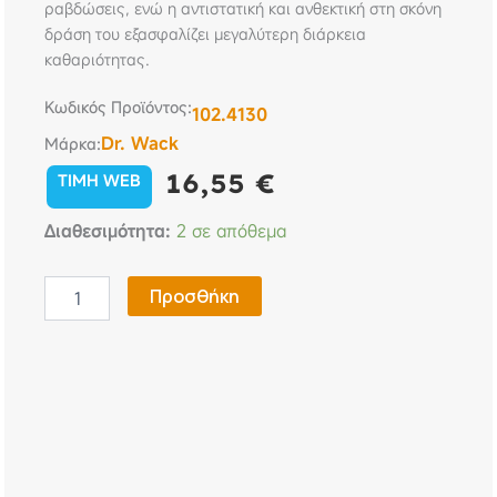
ραβδώσεις, ενώ η αντιστατική και ανθεκτική στη σκόνη
δράση του εξασφαλίζει μεγαλύτερη διάρκεια
καθαριότητας.
Κωδικός Προϊόντος:
102.4130
Dr. Wack
Μάρκα:
16,55
€
TIMH WEB
Καθαριστικό
Διαθεσιμότητα:
2 σε απόθεμα
τζαμιών
και
εσωτερικού
Προσθήκη
χώρου
ALL
IN
ONE
500ml
Dr.
Wack
ποσότητα