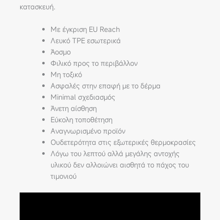
κατασκευή.
Με έγκριση EU Reach
Λευκό TPE εσωτερικά
Άοσμο
Φιλικό προς το περιβάλλον
Μη τοξικό
Ασφαλές στην επαφή με το δέρμα
Minimal σχεδιασμός
Άνετη αίσθηση
Εύκολη τοποθέτηση
Αναγνωρισμένο προϊόν
Ουδετερότητα στις εξωτερικές θερμοκρασίες
Λόγω του λεπτού αλλά μεγάλης αντοχής
υλικού δεν αλλοιώνει αισθητά το πάχος του
τιμονιού