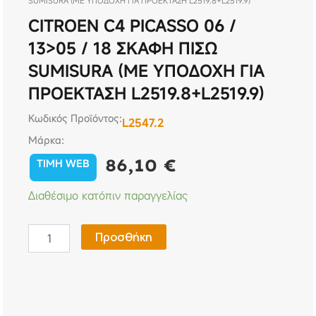
SUMISURA (ΜΕ ΥΠΟΔΟΧΗ ΓΙΑ ΠΡΟΕΚΤΑΣΗ L2519.8+L2519.9)
CITROEN C4 PICASSO 06 /
13>05 / 18 ΣΚΑΦΗ ΠΙΣΩ
SUMISURA (ΜΕ ΥΠΟΔΟΧΗ ΓΙΑ
ΠΡΟΕΚΤΑΣΗ L2519.8+L2519.9)
Κωδικός Προϊόντος:
L2547.2
Μάρκα:
86,10
€
TIMH WEB
CITROEN
Διαθέσιμο κατόπιν παραγγελίας
C4
PICASSO
06
Προσθήκη
/
13>05
/
18
ΣΚΑΦΗ