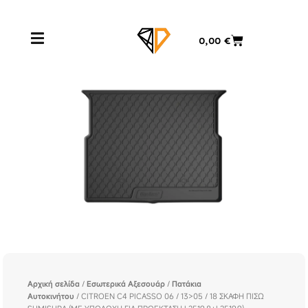
Μετάβαση
στο
Cart
0,00
€
περιεχόμενο
Αρχική σελίδα
/
Εσωτερικά Αξεσουάρ
/
Πατάκια
Αυτοκινήτου
/ CITROEN C4 PICASSO 06 / 13>05 / 18 ΣΚΑΦΗ ΠΙΣΩ