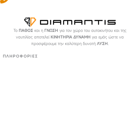
Το
ΠΑΘΟΣ
και η
ΓΝΩΣΗ
για τον χώρο του αυτοκινήτου και της
ναυτιλίας αποτελεί
ΚΙΝΗΤΗΡΙΑ ΔΥΝΑΜΗ
για εμάς ώστε να
προσφέρουμε την καλύτερη δυνατή
ΛΥΣΗ
.
ΠΛΗΡΟΦΟΡΙΕΣ
Εταιρεία
Όροι & Προϋποθέσεις
Προσωπικά Δεδομένα
ΕΞΥΠΗΡΕΤΗΣΗ
Επικοινωνία
Τρόποι Πληρωμής
Τρόποι Αποστολής
Επιστροφές - Αλλαγές
NEWSLETTER
Email