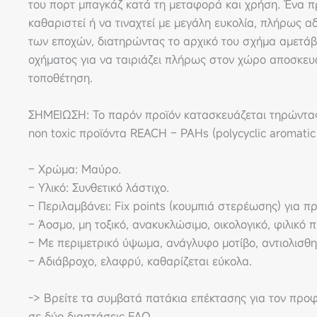
του πορτ μπαγκάζ κατά τη μεταφορά και χρήση. Ένα πρ
καθαριστεί ή να τιναχτεί με μεγάλη ευκολία, πλήρως α
των εποχών, διατηρώντας το αρχικό του σχήμα αμετάβ
οχήματος για να ταιριάζει πλήρως στον χώρο αποσκευώ
τοποθέτηση.
ΣΗΜΕΙΩΣΗ: Το παρόν προϊόν κατασκευάζεται τηρώντας 
non toxic προϊόντα REACH – PAHs (polycyclic aromatic
– Χρώμα: Μαύρο.
– Υλικό: Συνθετικό λάστιχο.
– Περιλαμβάνει: Fix points (κουμπιά στερέωσης) για 
– Άοσμο, μη τοξικό, ανακυκλώσιμο, οικολογικό, φιλικό 
– Με περιμετρικό ύψωμα, ανάγλυφο μοτίβο, αντιολισθη
– Αδιάβροχο, ελαφρύ, καθαρίζεται εύκολα.
-> Βρείτε τα συμβατά πατάκια επέκτασης για τον πρ
σε δύο διαστάσεις ΕΔΩ