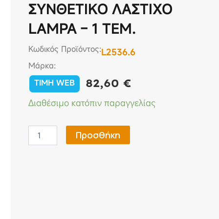
ΣΥΝΘΕΤΙΚΟ ΛΑΣΤΙΧΟ
LAMPA – 1 ΤΕΜ.
Κωδικός Προϊόντος:
L2536.6
Μάρκα:
82,60
€
TIMH WEB
CITROEN
Διαθέσιμο κατόπιν παραγγελίας
C4
5D
11
Προσθήκη
/
2010-
02
/
2018
(ΜΕ
ΥΠΟΔΟΧΗ
ΓΙΑ
ΠΡΟΕΚΤΑΣΗ