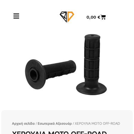
Μετάβαση
στο
Cart
0,00
€
περιεχόμενο
Αρχική σελίδα
/
Εσωτερικά Αξεσουάρ
/ ΧΕΡΟΥΛΙΑ ΜΟΤΟ OFF-ROAD