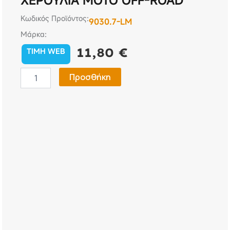
ΧΕΡΟΥΛΙΑ ΜΟΤΟ OFF-ROAD
Κωδικός Προϊόντος:
9030.7-LM
Μάρκα:
11,80
€
TIMH WEB
ΧΕΡΟΥΛΙΑ
Προσθήκη
ΜΟΤΟ
OFF-
ROAD
ποσότητα