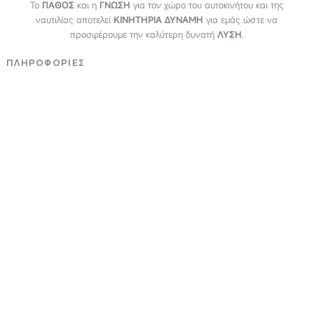
Το
ΠΑΘΟΣ
και η
ΓΝΩΣΗ
για τον χώρο του αυτοκινήτου και της
ναυτιλίας αποτελεί
ΚΙΝΗΤΗΡΙΑ ΔΥΝΑΜΗ
για εμάς ώστε να
προσφέρουμε την καλύτερη δυνατή
ΛΥΣΗ
.
ΠΛΗΡΟΦΟΡΙΕΣ
Εταιρεία
Όροι & Προϋποθέσεις
Προσωπικά Δεδομένα
ΕΞΥΠΗΡΕΤΗΣΗ
Επικοινωνία
Τρόποι Πληρωμής
Τρόποι Αποστολής
Επιστροφές - Αλλαγές
NEWSLETTER
Email
ΕΓΓΡΑΦΗ